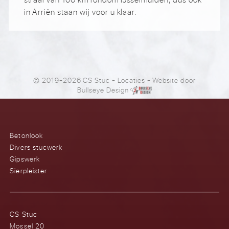
in Arriën staan wij voor u klaar.
© 2019-2026 CS Stuc
-
Locaties
- Website door
Bullseye Design
Betonlook
Divers stucwerk
Gipswerk
Sierpleister
CS Stuc
Mossel 20