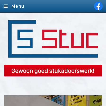
Menu
Home
Diensten
Foto's
Offerte aanvragen
Contact
Gewoon goed stukadoorswerk!