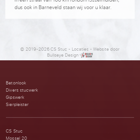
dus ook in Barneveld staan wij voor u klaar.
© 2019-2026 CS Stuc
-
Locaties
- Website door
Bullseye Design
Betonlook
Divers stucwerk
Gipswerk
Sierpleister
CS Stuc
Mossel 20