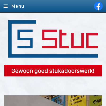
Menu
Home
Diensten
Foto's
Offerte aanvragen
Contact
Gewoon goed stukadoorswerk!