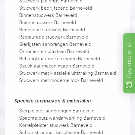
Stucwerk plafonds Barneveld
Stucwerk bedrijfspand Barneveld
Binnenstucwerk Barneveld
Buitenstucwerk Barneveld
Renovatie stucwerk Barneveld
Restauratie stucwerk Barneveld
Sierlijsten aanbrengen Barneveld
ons!
Ornamenten plaatsen Barneveld
met
Behangklaar maken muren Barneveld
Sausklaar maken muren Barneveld
App
Stucwerk met klassieke uitstraling Barneveld
Stucwerk met moderne look Barneveld
Speciale technieken & materialen
Sierpleister aanbrengen Barneveld
Spachtelputz wandafwerking Barneveld
Korrelpleister stucwerk Barneveld
Schorsstructuur sierpleister Barneveld