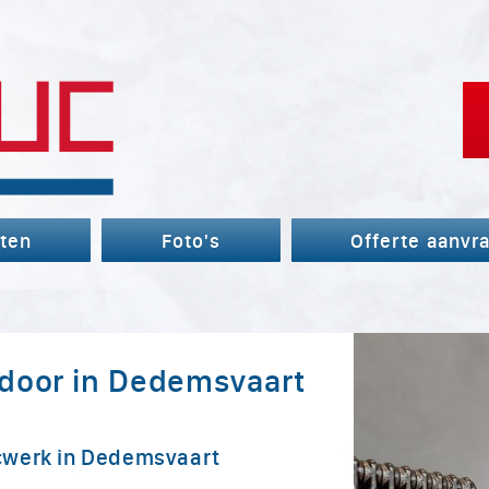
ten
Foto's
Offerte aanvr
door in Dedemsvaart
cwerk in Dedemsvaart