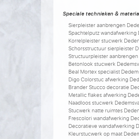
Speciale technieken & materia
Sierpleister aanbrengen Ded
Spachtelputz wandafwerking
Korrelpleister stucwerk Dede
Schorsstructuur sierpleister
Structuurpleister aanbrenge
Betonlook stucwerk Dedemsv
Beal Mortex specialist Dedem
Digo Colorstuc afwerking De
Brander Stucco decoratie De
Metallic flakes afwerking De
Naadloos stucwerk Dedemsva
Stucwerk natte ruimtes Dede
Frescolori wandafwerking De
Decoratieve wandafwerking 
Kleurstucwerk op maat Dede