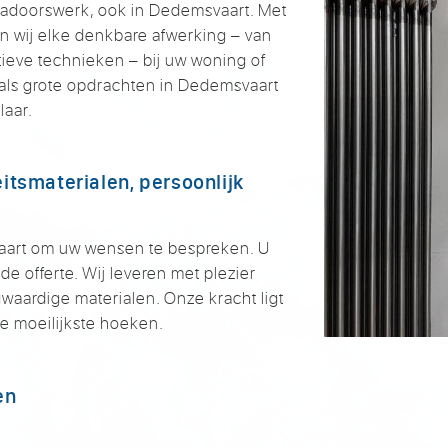
kadoorswerk, ook in Dedemsvaart. Met
n wij elke denkbare afwerking – van
tieve technieken – bij uw woning of
 als grote opdrachten in Dedemsvaart
laar.
itsmaterialen, persoonlijk
art om uw wensen te bespreken. U
de offerte. Wij leveren met plezier
aardige materialen. Onze kracht ligt
 de moeilijkste hoeken.
en