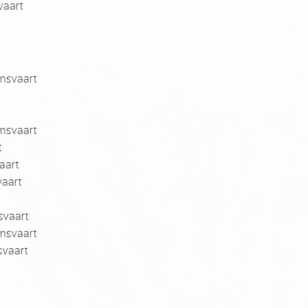
aart
msvaart
t
msvaart
t
aart
aart
vaart
svaart
vaart