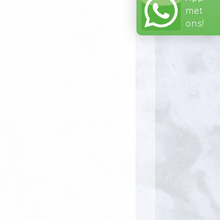
met
ons!