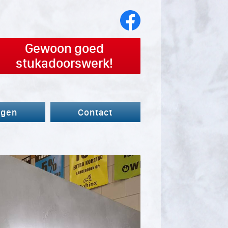
Gewoon goed
stukadoorswerk!
agen
Contact