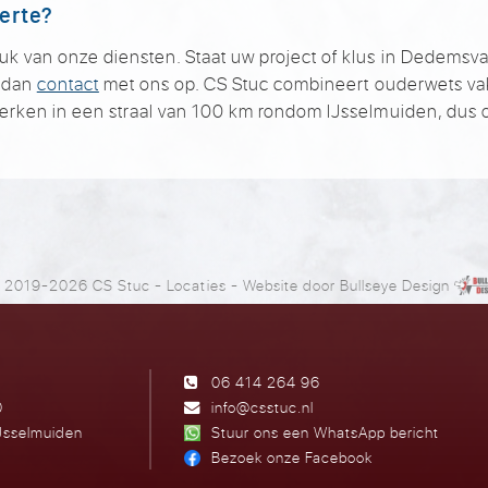
ferte?
van onze diensten. Staat uw project of klus in Dedemsvaart
m dan
contact
met ons op. CS Stuc combineert ouderwets v
erken in een straal van 100 km rondom IJsselmuiden, dus 
 2019-2026 CS Stuc
-
Locaties
- Website door
Bullseye Design
06 414 264 96
0
info@csstuc.nl
Jsselmuiden
Stuur ons een WhatsApp bericht
Bezoek onze Facebook