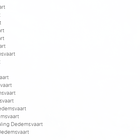
art
t
t
rt
rt
art
svaart
t
aart
vaart
msvaart
svaart
edemsvaart
emsvaart
raling Dedemsvaart
Dedemsvaart