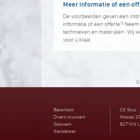
Meer informatie of een of
De voorbeelden geven een indruk 
informatie of een offerte? Nee
technieken en materialen. Wij w
voor u klaar.
©
Betonlook
CS Stuc
Divers stucwerk
Mossel 2
Gipswerk
8271KN I
Sierpleister