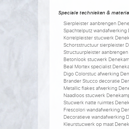
Speciale technieken & materia
Sierpleister aanbrengen De
Spachtelputz wandafwerkin
Korrelpleister stucwerk Den
Schorsstructuur sierpleister
Structuurpleister aanbreng
Betonlook stucwerk Deneka
Beal Mortex specialist Dene
Digo Colorstuc afwerking D
Brander Stucco decoratie D
Metallic flakes afwerking De
Naadloos stucwerk Denekam
Stucwerk natte ruimtes Den
Frescolori wandafwerking D
Decoratieve wandafwerking
Kleurstucwerk op maat Den