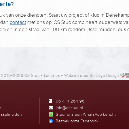
ferte?
 van onze diensten. Staat uw project of klus in Denekamp e
m dan
contact
met ons op. CS Stuc combineert ouderwets v
werken in een straal van 100 km rondom IJsselmuiden, dus 
 2019-2026 CS Stuc
-
Locaties
- Website door
Bullseye Design
06 414 264 96
0
info@csstuc.nl
Jsselmuiden
Stuur ons een WhatsApp bericht
Bezoek onze Facebook