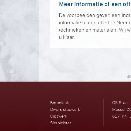
Meer informatie of een of
De voorbeelden geven een indruk
informatie of een offerte? Nee
technieken en materialen. Wij 
u klaar.
©
Betonlook
CS Stuc
Divers stucwerk
Mossel 2
Gipswerk
8271KN I
Sierpleister