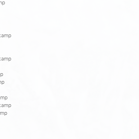
mp
ekamp
ekamp
mp
mp
amp
kamp
amp