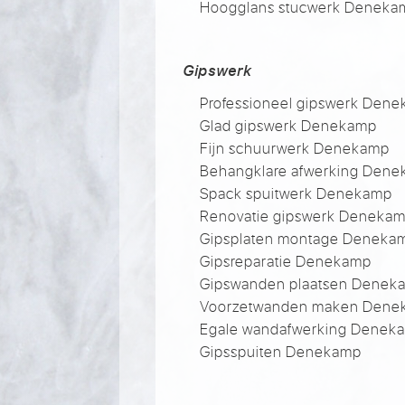
Hoogglans stucwerk Deneka
Gipswerk
Professioneel gipswerk Den
Glad gipswerk Denekamp
Fijn schuurwerk Denekamp
Behangklare afwerking Den
Spack spuitwerk Denekamp
Renovatie gipswerk Deneka
Gipsplaten montage Deneka
Gipsreparatie Denekamp
Gipswanden plaatsen Denek
Voorzetwanden maken Dene
Egale wandafwerking Denek
Gipsspuiten Denekamp