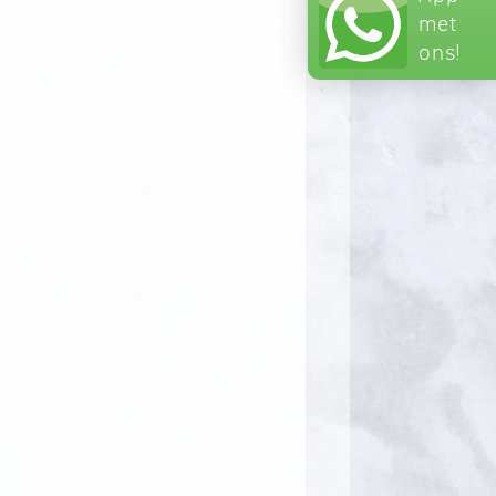
met
ons!