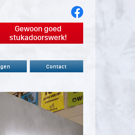
Gewoon goed
stukadoorswerk!
agen
Contact