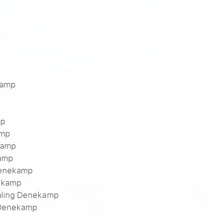
p
p
kamp
mp
amp
kamp
amp
Denekamp
ekamp
raling Denekamp
 Denekamp