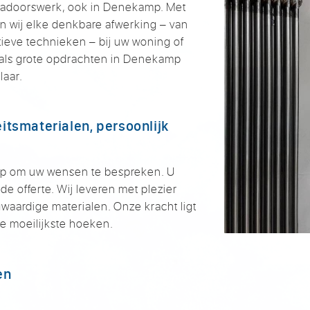
kadoorswerk, ook in Denekamp. Met
n wij elke denkbare afwerking – van
tieve technieken – bij uw woning of
e als grote opdrachten in Denekamp
laar.
itsmaterialen, persoonlijk
p om uw wensen te bespreken. U
de offerte. Wij leveren met plezier
aardige materialen. Onze kracht ligt
 de moeilijkste hoeken.
en