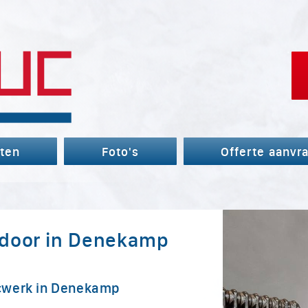
ten
Foto's
Offerte aanvr
door in Denekamp
ucwerk in Denekamp