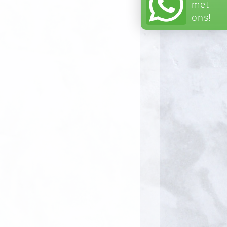
met
ons!