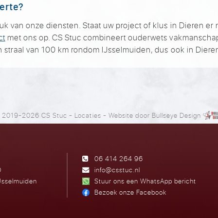
ferte?
van onze diensten. Staat uw project of klus in Dieren er nie
ct
met ons op. CS Stuc combineert ouderwets vakmanscha
 straal van 100 km rondom IJsselmuiden, dus ook in Dieren 
 2019-2026 CS Stuc
-
Locaties
- Website door
Bullseye Design
06 414 264 96
0
info@csstuc.nl
Jsselmuiden
Stuur ons een WhatsApp bericht
Bezoek onze Facebook