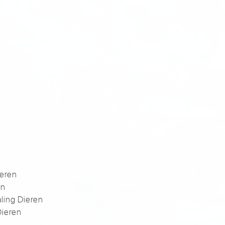
n
eren
en
aling Dieren
Dieren