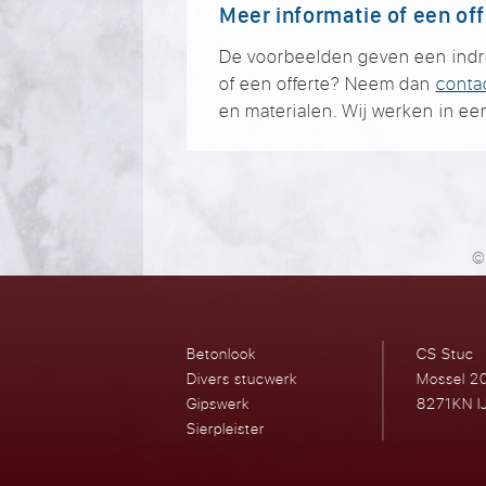
Meer informatie of een of
De voorbeelden geven een indruk 
of een offerte? Neem dan
conta
en materialen. Wij werken in een
©
Betonlook
CS Stuc
Divers stucwerk
Mossel 2
Gipswerk
8271KN I
Sierpleister