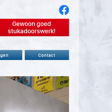
Gewoon goed
stukadoorswerk!
agen
Contact