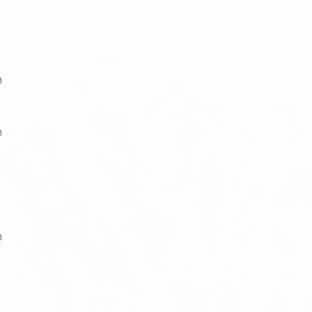
n
n
n