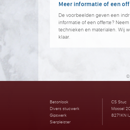
Meer informatie of een of
De voorbeelden geven een indruk 
informatie of een offerte? Nee
technieken en materialen. Wij w
klaar.
©
Betonlook
CS Stuc
Divers stucwerk
Mossel 2
Gipswerk
8271KN I
Sierpleister