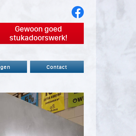
Gewoon goed
stukadoorswerk!
agen
Contact