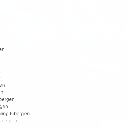
gen
n
gen
en
bergen
rgen
aling Eibergen
Eibergen