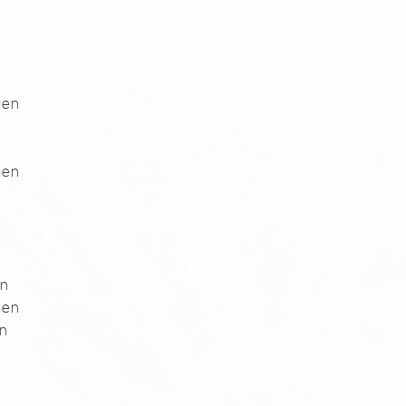
n
gen
gen
n
en
gen
en