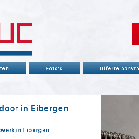
ten
Foto's
Offerte aanvr
door in Eibergen
cwerk in Eibergen