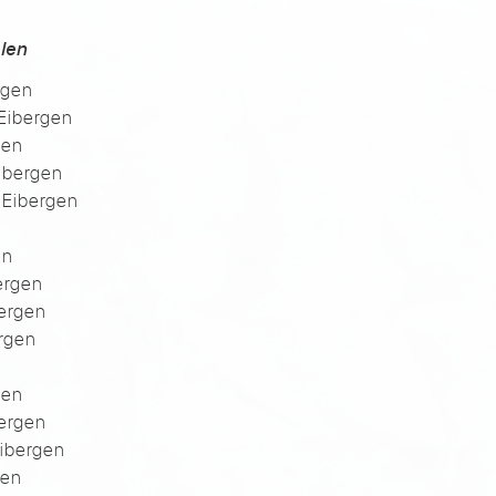
len
rgen
Eibergen
gen
Eibergen
 Eibergen
en
ergen
bergen
ergen
gen
bergen
Eibergen
gen