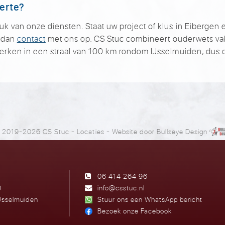
ferte?
van onze diensten. Staat uw project of klus in Eibergen er 
m dan
contact
met ons op. CS Stuc combineert ouderwets v
erken in een straal van 100 km rondom IJsselmuiden, dus o
 2019-2026 CS Stuc
-
Locaties
- Website door
Bullseye Design
06 414 264 96
0
info@csstuc.nl
Jsselmuiden
Stuur ons een WhatsApp bericht
Bezoek onze Facebook