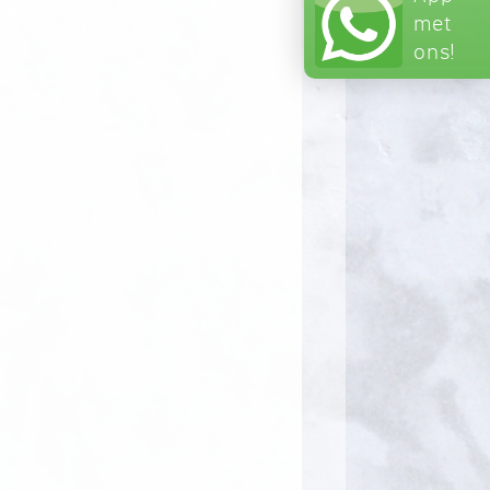
met
ons!