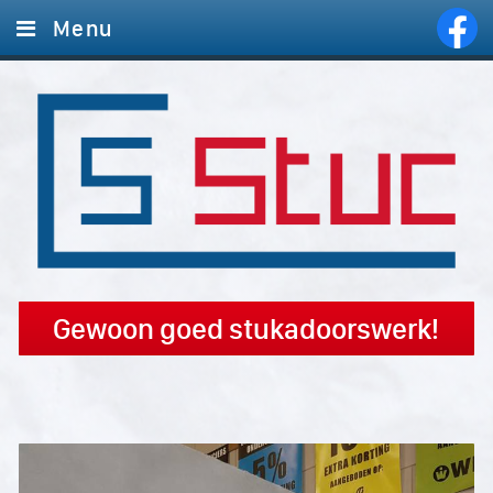
Menu
Home
Diensten
Foto's
Offerte aanvragen
Contact
Gewoon goed stukadoorswerk!