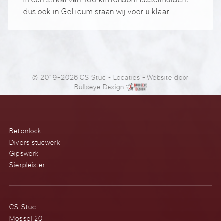
dus ook in Gellicum staan wij voor u klaar.
© 2019-2026 CS Stuc
-
Locaties
- Website door
Bullseye Design
Betonlook
Divers stucwerk
Gipswerk
Sierpleister
CS Stuc
Mossel 20