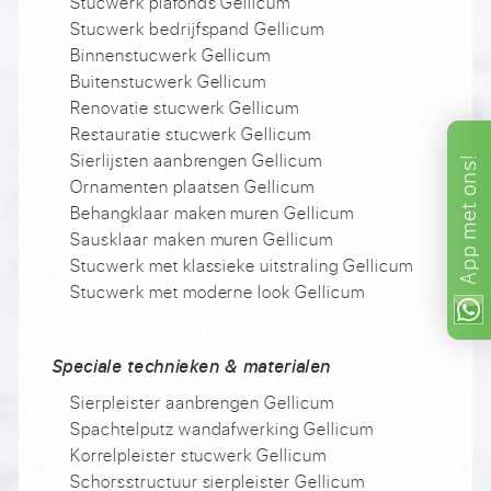
Stucwerk plafonds Gellicum
Stucwerk bedrijfspand Gellicum
Binnenstucwerk Gellicum
Buitenstucwerk Gellicum
Renovatie stucwerk Gellicum
Restauratie stucwerk Gellicum
Sierlijsten aanbrengen Gellicum
ons!
Ornamenten plaatsen Gellicum
met
Behangklaar maken muren Gellicum
Sausklaar maken muren Gellicum
App
Stucwerk met klassieke uitstraling Gellicum
Stucwerk met moderne look Gellicum
Speciale technieken & materialen
Sierpleister aanbrengen Gellicum
Spachtelputz wandafwerking Gellicum
Korrelpleister stucwerk Gellicum
Schorsstructuur sierpleister Gellicum