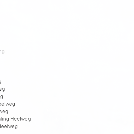
eg
g
weg
eg
eelweg
lweg
raling Heelweg
Heelweg