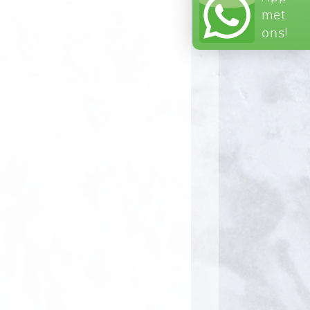
met
ons!