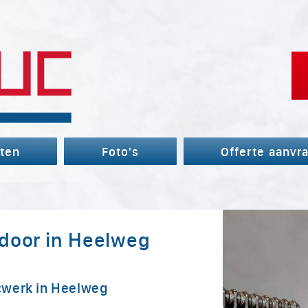
ten
Foto's
Offerte aanvr
door in Heelweg
cwerk in Heelweg