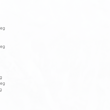
g
weg
weg
eg
weg
g