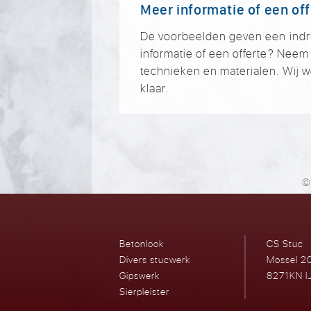
Meer informatie of een of
De voorbeelden geven een indruk 
informatie of een offerte? Nee
technieken en materialen. Wij w
klaar.
©
Betonlook
CS Stuc
Divers stucwerk
Mossel 2
Gipswerk
8271KN I
Sierpleister