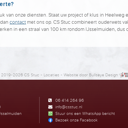
ferte?
van onze diensten. Staat uw project of klus in Heelweg er 
m dan
contact
met ons op. CS Stuc combineert ouderwets v
erken in een straal van 100 km rondom IJsselmuiden, dus o
 2019-2026 CS Stuc
-
Locaties
- Website door
Bullseye Design
06 414 264 96
0
info@csstuc.nl
Jsselmuiden
Stuur ons een WhatsApp bericht
Bezoek onze Facebook