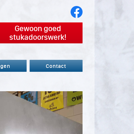
Gewoon goed
stukadoorswerk!
agen
Contact