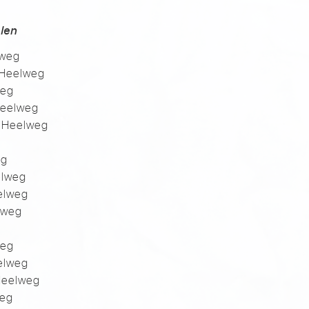
len
lweg
 Heelweg
weg
 Heelweg
n Heelweg
eg
elweg
elweg
elweg
weg
elweg
Heelweg
weg