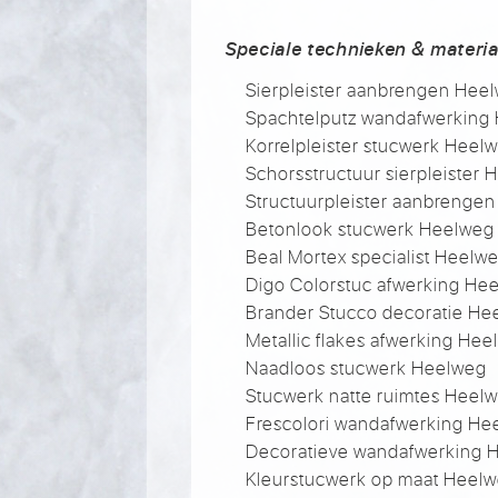
Speciale technieken & materia
Sierpleister aanbrengen Hee
Spachtelputz wandafwerking
Korrelpleister stucwerk Heel
Schorsstructuur sierpleister
Structuurpleister aanbrenge
Betonlook stucwerk Heelweg
Beal Mortex specialist Heelw
Digo Colorstuc afwerking He
Brander Stucco decoratie He
Metallic flakes afwerking He
Naadloos stucwerk Heelweg
Stucwerk natte ruimtes Heel
Frescolori wandafwerking He
Decoratieve wandafwerking 
Kleurstucwerk op maat Heel