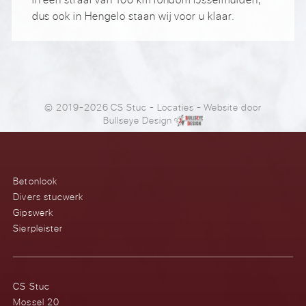
dus ook in Hengelo staan wij voor u klaar.
© 2019-2026 CS Stuc
-
Locaties
- Website door
Bullseye Design
Betonlook
Divers stucwerk
Gipswerk
Sierpleister
CS Stuc
Mossel 20