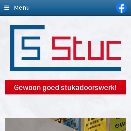
Menu
Home
Diensten
Foto's
Offerte aanvragen
Contact
Gewoon goed stukadoorswerk!