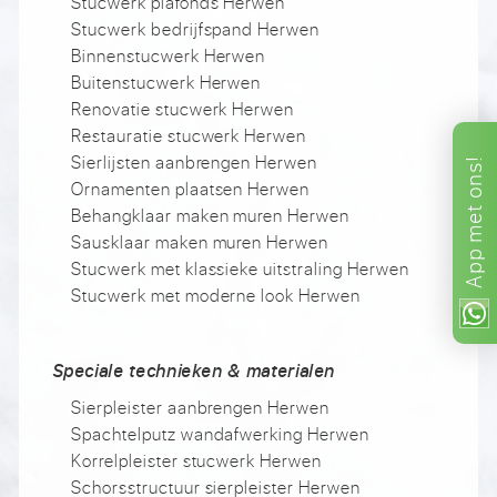
Stucwerk plafonds Herwen
Stucwerk bedrijfspand Herwen
Binnenstucwerk Herwen
Buitenstucwerk Herwen
Renovatie stucwerk Herwen
Restauratie stucwerk Herwen
Sierlijsten aanbrengen Herwen
ons!
Ornamenten plaatsen Herwen
met
Behangklaar maken muren Herwen
Sausklaar maken muren Herwen
App
Stucwerk met klassieke uitstraling Herwen
Stucwerk met moderne look Herwen
Speciale technieken & materialen
Sierpleister aanbrengen Herwen
Spachtelputz wandafwerking Herwen
Korrelpleister stucwerk Herwen
Schorsstructuur sierpleister Herwen