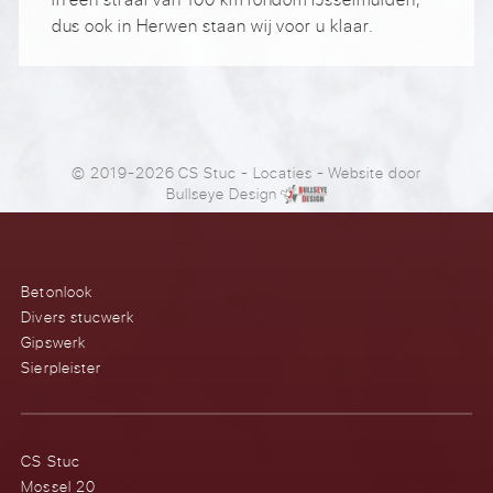
dus ook in Herwen staan wij voor u klaar.
© 2019-2026 CS Stuc
-
Locaties
- Website door
Bullseye Design
Betonlook
Divers stucwerk
Gipswerk
Sierpleister
CS Stuc
Mossel 20