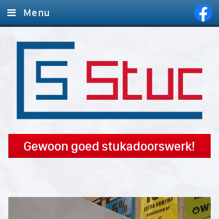
Menu
Home
Diensten
Foto's
Offerte aanvragen
Contact
Gewoon goed stukadoorswerk!