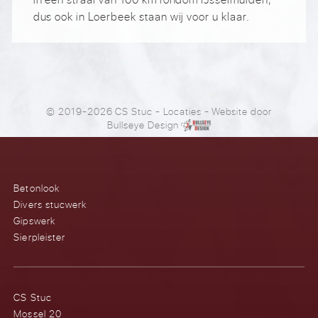
dus ook in Loerbeek staan wij voor u klaar.
© 2019-2026 CS Stuc
-
Locaties
- Website door
Bullseye Design
Betonlook
Divers stucwerk
Gipswerk
Sierpleister
CS Stuc
Mossel 20