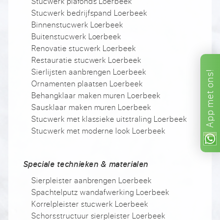
Stucwerk plafonds Loerbeek
Stucwerk bedrijfspand Loerbeek
Binnenstucwerk Loerbeek
Buitenstucwerk Loerbeek
Renovatie stucwerk Loerbeek
Restauratie stucwerk Loerbeek
Sierlijsten aanbrengen Loerbeek
ons!
Ornamenten plaatsen Loerbeek
met
Behangklaar maken muren Loerbeek
Sausklaar maken muren Loerbeek
App
Stucwerk met klassieke uitstraling Loerbeek
Stucwerk met moderne look Loerbeek
Speciale technieken & materialen
Sierpleister aanbrengen Loerbeek
Spachtelputz wandafwerking Loerbeek
Korrelpleister stucwerk Loerbeek
Schorsstructuur sierpleister Loerbeek