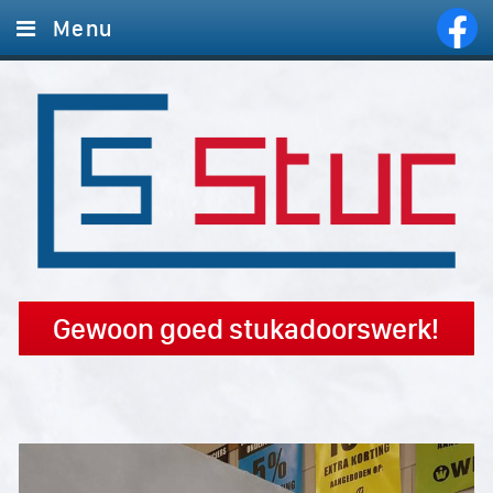
Menu
Home
Diensten
Foto's
Offerte aanvragen
Contact
Gewoon goed stukadoorswerk!