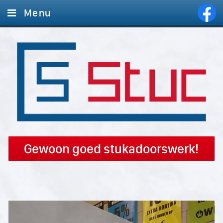
Menu
Home
Diensten
Foto's
Offerte aanvragen
Contact
Gewoon goed stukadoorswerk!