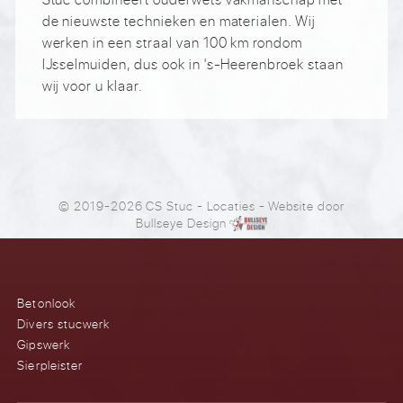
de nieuwste technieken en materialen. Wij
werken in een straal van 100 km rondom
IJsselmuiden, dus ook in 's-Heerenbroek staan
wij voor u klaar.
© 2019-2026 CS Stuc
-
Locaties
- Website door
Bullseye Design
Betonlook
Divers stucwerk
Gipswerk
Sierpleister