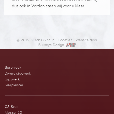
dus ook in Vorden staan wij voor u klaar.
© 2019-2026 CS Stuc
-
Locaties
- Website door
Bullseye Design
Betonlook
Divers stucwerk
Gipswerk
Sierpleister
CS Stuc
Mossel 20