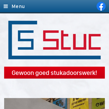
Menu
Home
Diensten
Foto's
Offerte aanvragen
Contact
Gewoon goed stukadoorswerk!