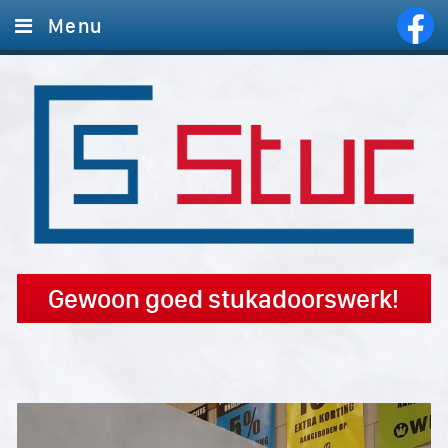
Menu
Home
Diensten
Foto's
Offerte aanvragen
Contact
Gewoon goed stukadoorswerk!