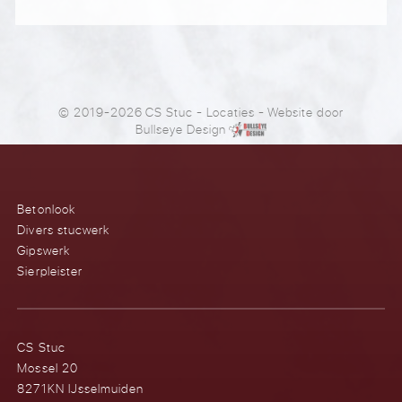
© 2019-2026 CS Stuc
-
Locaties
- Website door
Bullseye Design
Betonlook
Divers stucwerk
Gipswerk
Sierpleister
CS Stuc
Mossel 20
8271KN IJsselmuiden